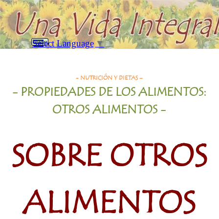
Vaya al Contenido
Saltar menú
Select Language
▼
Buscar
Sobre Otros Alimentos
- NUTRICIÓN Y
DIETAS
–
-
PROPIEDADES DE LOS ALIMENTOS:
OTROS ALIMENTOS
-
SOBRE OTROS
ALIMENTOS