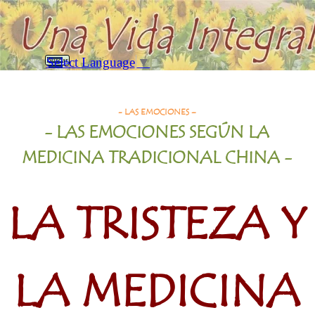
Vaya al Contenido
Saltar menú
Select Language
▼
Buscar
La Tristeza y la MTC
- LAS EMOCIONES –
- LAS EMOCIONES SEGÚN LA
MEDICINA TRADICIONAL CHINA
-
LA TRISTEZA Y
LA MEDICINA