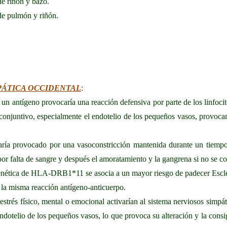
de riñón y bazo.
 de pulmón y riñón.
OPÁTICA OCCIDENTAL
:
 un antígeno provocaría una reacción defensiva por parte de los linfoci
 conjuntivo, especialmente el endotelio de los pequeños vasos, provocan
ía provocado por una vasoconstricción mantenida durante un tiempo d
r falta de sangre y después el amoratamiento y la gangrena si no se con
 genética de HLA-DRB1*11 se asocia a un mayor riesgo de padecer Escle
n la misma reacción antígeno-anticuerpo.
estrés físico, mental o emocional activarían al sistema nerviosos simpátic
dotelio de los pequeños vasos, lo que provoca su alteración y la consig