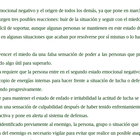
emocional negativo y el origen de todos los demás, ya que pone en marc
rgen tres posibles reacciones: huir de la situación y seguir con el mied
ifícil de soportar, aunque algunas personas se mantienen en este estado
l en algunas situaciones que acaban por resolverse por sí mismas o lo h
vencer el miedo da una falsa sensación de poder a las personas que 
o algo útil para superarlo.
 requiere que la persona entre en el segundo estado emocional negativo: 
opio de energías internas para hacer frente a situación de lucha o de
ando progresivamente.
e para mantener el estado de enfado e irritabilidad la actitud de lucha s
n una sensación de culpabilidad después de haber tenido enfrentamient
activa y pone en alerta al sistema de defensas.
dentificado previamente al enemigo, la persona, grupo o situación que l
s del enemigo es necesario vigilar para evitar que realice un posible ata