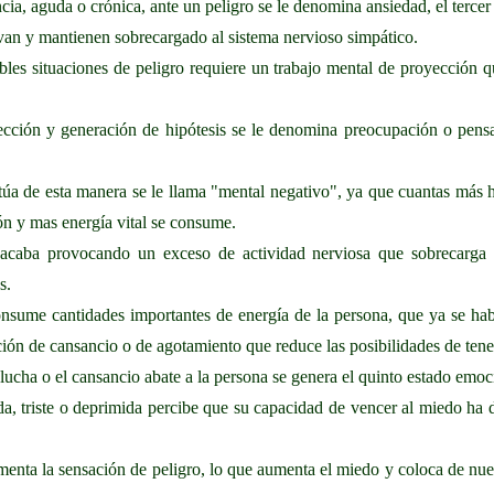
ancia, aguda o crónica, ante un peligro se le denomina ansiedad, el terce
ivan y mantienen sobrecargado al sistema nervioso simpático.
sibles situaciones de peligro requiere un trabajo mental de proyección 
ección y generación de hipótesis se le denomina preocupación o pensa
úa de esta manera se le llama "mental negativo", ya que cuantas más h
ión y mas energía vital se consume.
 acaba provocando un exceso de actividad nerviosa que sobrecarga
s.
nsume cantidades importantes de energía de la persona, que ya se hab
ción de cansancio o de agotamiento que reduce las posibilidades de tene
 lucha o el cansancio abate a la persona se genera el quinto estado emoci
a, triste o deprimida percibe que su capacidad de vencer al miedo ha di
ementa la sensación de peligro, lo que aumenta el miedo y coloca de nue