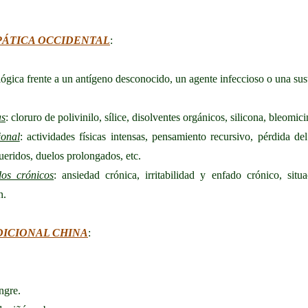
OPÁTICA OCCIDENTAL
:
lógica frente a un antígeno desconocido, un agente infeccioso o una sus
as
: cloruro de polivinilo, sílice, disolventes orgánicos, silicona, bleomic
ional
: actividades físicas intensas, pensamiento recursivo, pérdida del
eridos, duelos prolongados, etc.
dos crónicos
: ansiedad crónica, irritabilidad y enfado crónico, sit
n.
ADICIONAL CHINA
:
ngre.