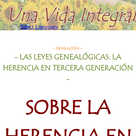
Vaya al Contenido
Saltar menú
Select Language
▼
Buscar
Sobre la Herencia en Tercera Generación
- GENEALOGÍA –
- LAS LEYES GENEALÓGICAS: LA
HERENCIA EN TERCERA GENERACIÓN
-
SOBRE LA