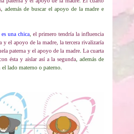
ela paterna y el apoyo de la madre
.
El cuarto
s
, además de buscar el apoyo de la madre e
a es una chica
,
el primero tendría la influencia
 y el apoyo de la madre, la tercera rivalizaría
buela paterna y el apoyo de la madre
.
La cuarta
con ésta y aislar así a la segunda
, además de
n el lado materno o paterno.