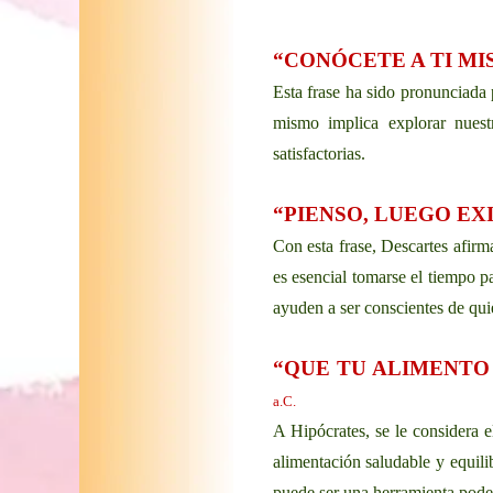
“CONÓCETE A TI M
Esta frase ha sido pronunciada p
mismo implica explorar nuestr
satisfactorias.
“PIENSO, LUEGO EX
Con esta frase, Descartes afirm
es esencial tomarse el tiempo p
ayuden a ser conscientes de qu
“QUE TU ALIMENTO 
a.C.
A Hipócrates, se le considera e
alimentación saludable y equili
puede ser una herramienta poder