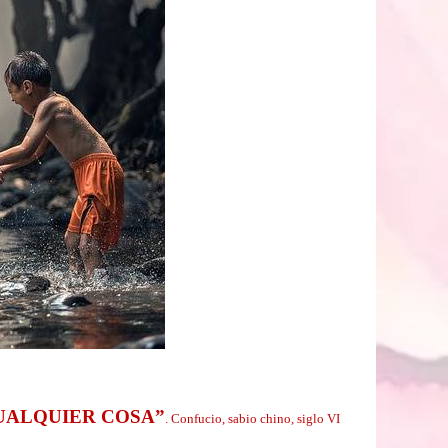
CUALQUIER COSA”
. Confucio, sabio chino, siglo VI