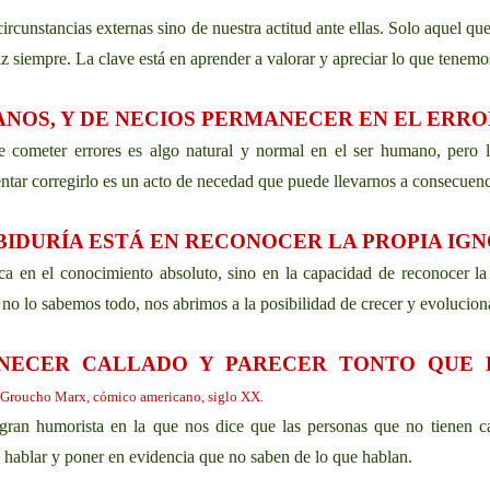
ircunstancias externas sino de nuestra actitud ante ellas. Solo aquel qu
liz siempre. La clave está en aprender a valorar y apreciar lo que tenemo
NOS, Y DE NECIOS PERMANECER EN EL ERRO
e cometer errores es algo natural y normal en el ser humano, pero l
entar corregirlo es un acto de necedad que puede llevarnos a consecuenc
BIDURÍA ESTÁ EN RECONOCER LA PROPIA IG
ca en el conocimiento absoluto, sino en la capacidad de reconocer la 
 no lo sabemos todo, nos abrimos a la posibilidad de crecer y evoluciona
NECER CALLADO Y PARECER TONTO QUE 
 Groucho Marx, cómico americano, siglo XX.
gran humorista en la que nos dice que las personas que no tienen ca
 hablar y poner en evidencia que no saben de lo que hablan.