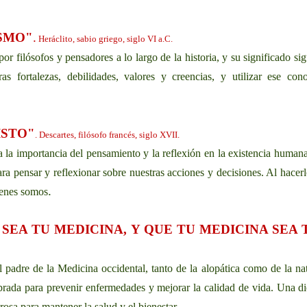
ISMO"
.
Heráclito, sabio griego, siglo VI a.C.
or filósofos y pensadores a lo largo de la historia, y su significado s
as fortalezas, debilidades, valores y creencias, y utilizar ese co
ISTO"
. Descartes, filósofo francés, siglo XVII.
a la importancia del pensamiento y la reflexión en la existencia huma
ara pensar y reflexionar sobre nuestras acciones y decisiones. Al hac
.
ienes somos
SEA TU MEDICINA, Y QUE TU MEDICINA SEA
l padre de la Medicina occidental, tanto de la alopática como de la nat
brada para prevenir enfermedades y mejorar la calidad de vida. Una die
osa para mantener la salud y el bienestar.