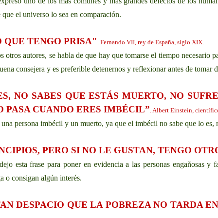
n expresó uno de los más comunes y más grandes defectos de los humano
e que el universo lo sea en comparación.
 QUE TENGO PRISA"
. Fernando VII, rey de España, siglo XIX.
os otros autores, se habla de que hay que tomarse el tiempo necesario p
buena consejera y es preferible detenernos y reflexionar antes de tomar 
S, NO SABES QUE ESTÁS MUERTO, NO SUFRE
O PASA CUANDO ERES IMBÉCIL”
. Albert Einstein, científi
una persona imbécil y un muerto, ya que el imbécil no sabe que lo es, n
NCIPIOS, PERO SI NO LE GUSTAN, TENGO OTR
ejo esta frase para poner en evidencia a las personas engañosas y f
a o consigan algún interés.
TAN DESPACIO QUE LA POBREZA NO TARDA E