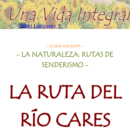
Vaya al Contenido
Saltar menú
Select Language
▼
Buscar
La Ruta del Rio Cares
- LO QUE NOS GUSTA –
- LA
NATURALEZA
: RUTAS DE
SENDERISMO
-
LA RUTA DEL
RÍO CARES