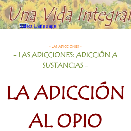
Vaya al Contenido
Saltar menú
Select Language
▼
Buscar
Adicción al Opio
- LAS ADICCIONES –
- LAS ADICCIONES: ADICCIÓN A
SUSTANCIAS
-
LA ADICCIÓN
AL OPIO