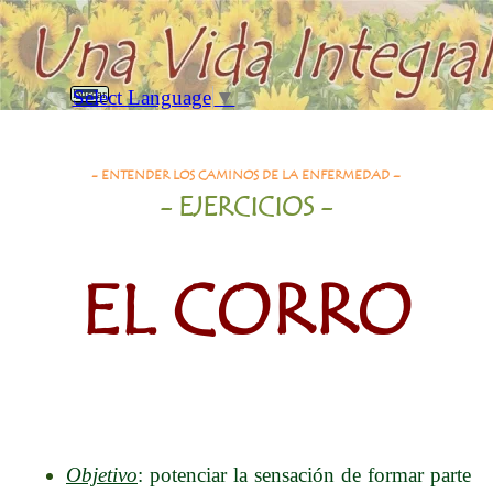
Vaya al Contenido
Saltar menú
Select Language
▼
Buscar
El corro
- ENTENDER LOS CAMINOS DE LA ENFERMEDAD –
- EJERCICIOS -
EL CORRO
Objetivo
: potenciar la sensación de formar parte