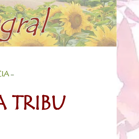
CIA
–
A TRIBU