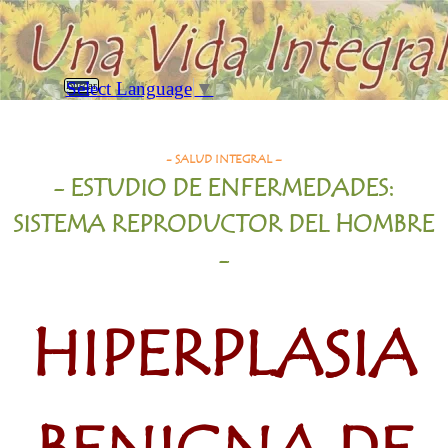
Vaya al Contenido
Saltar menú
Select Language
▼
Buscar
Hipertrofia Benigna de Prostata
- SALUD INTEGRAL –
- ESTUDIO DE ENFERMEDADES:
SISTEMA REPRODUCTOR DEL HOMBRE
-
HIPERPLASIA