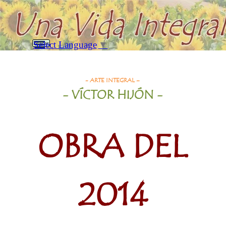
Vaya al Contenido
Saltar menú
Select Language
▼
Buscar
Obra del 2014
- ARTE INTEGRAL –
- VÍCTOR HIJÓN -
OBRA DEL
2014