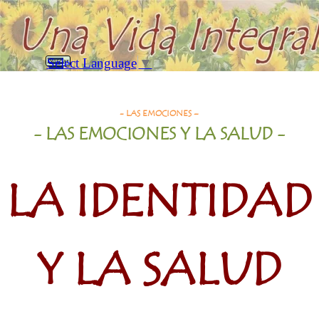
Vaya al Contenido
Saltar menú
Select Language
▼
Buscar
La Identidad y la Salud
- LAS EMOCIONES –
- LAS EMOCIONES
Y LA SALUD
-
LA IDENTIDAD
Y LA SALUD