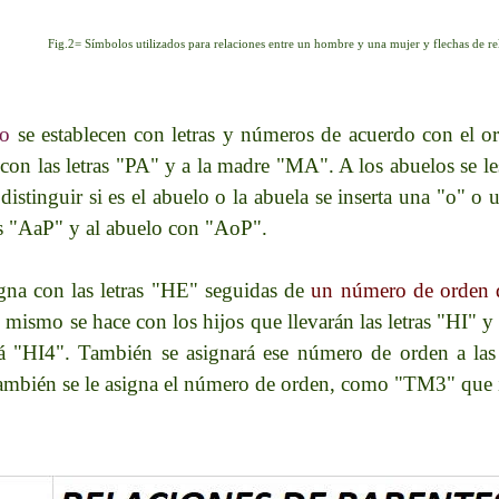
Fig.2= Símbolos utilizados para relaciones entre un hombre y una mujer y flechas de r
co
se establecen con letras y números de acuerdo con el or
con las letras "PA" y a la madre "MA". A los abuelos se le
distinguir si es el abuelo o la abuela se inserta una "o" o
ras "AaP" y al abuelo con "AoP".
gna con las letras "HE" seguidas de
un número de orden d
smo se hace con los hijos que llevarán las letras "HI" y 
ará "HI4". También se asignará ese número de orden a la
también se le asigna el número de orden, como "TM3" que in