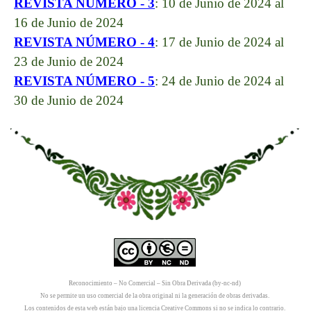
REVISTA NÚMERO - 3
:
10
de Junio de 2024 al
16 de Junio de 2024
REVISTA NÚMERO - 4
:
17
de Junio de 2024 al
23 de Junio de 2024
REVISTA NÚMERO -
5
:
24
de Junio de 2024 al
30 de Junio de 2024
Reconocimiento – No Comercial – Sin Obra Derivada (by-nc-nd)
No se permite un uso comercial de la obra original ni la generación de obras derivadas.
Los contenidos de esta web están bajo una
licencia Creative Commons
si no se indica lo contrario.