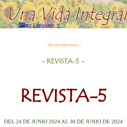
Vaya al Contenido
Saltar menú
Select Language
▼
Buscar
Revista-5= 24/6/24 al 30/6/24
- REVISTA SEMANAL –
- REVISTA-5 –
REVISTA-5
DEL 24 DE JUNIO 2024 AL 30 DE JUNIO DE 2024