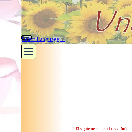
Vaya al Contenido
Saltar menú
Select Language
▼
Buscar
Saltar menú
Úlcera Péptica
* El siguiente contenido es a título 