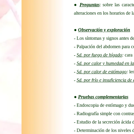
●
Preguntas
: sobre las carac
alteraciones en los horarios de 
●
Observación y exploración
-
Los síntomas y signos antes de
-
Palpación del abdomen para co
-
Sd. por fuego de hígado
:
cara 
-
Sd. por calor y humedad en la 
-
Sd. por calor de estómago
:
len
-
Sd. por frío e insuficiencia d
●
Pruebas complementarias
-
Endoscopia de estómago y du
-
Radiografía simple con contra
-
Estudio de la secreción ácida 
-
Determinación de los niveles d