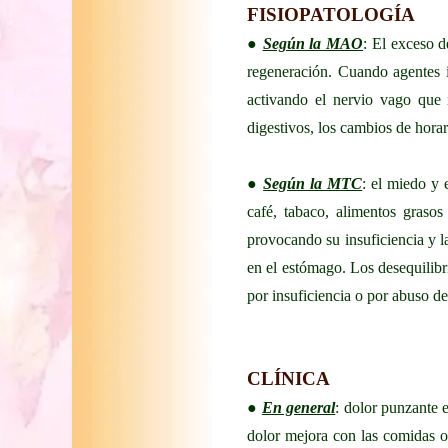
FISIOPATOLOGÍA
●
Según la MAO
: El exceso d
regeneración. Cuando agentes i
activando el nervio vago que 
digestivos, los cambios de horar
●
Según la MTC
: el miedo y
café, tabaco, alimentos grasos
provocando su insuficiencia y l
en el estómago. Los desequilibri
por insuficiencia o por abuso de
CLÍNICA
●
En general
: dolor punzante 
dolor mejora con las comidas o