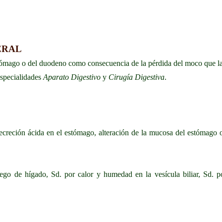
ERAL
estómago o del duodeno como consecuencia de la pérdida del moco que l
 especialidades
Aparato Digestivo
y
Cirugía Digestiva
.
secreción ácida en el estómago, alteración de la mucosa del estómago 
uego de hígado, Sd. por calor y humedad en la vesícula biliar, Sd. po