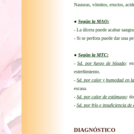
Nauseas, vómitos, eructos, aci
●
Según la MAO:
- La úlcera puede acabar sangra
- Si se perfora puede dar una pe
●
Según la MTC:
-
Sd. por fuego de hígado
:
enf
estreñimiento.
-
Sd. por calor y humedad en la 
escasa.
-
Sd. por calor de estómago
:
dol
-
Sd. por frío e insuficiencia d
DIAGNÓSTICO