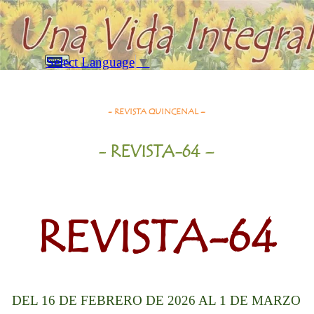
Vaya al Contenido
Saltar menú
Select Language
▼
Buscar
Revista-64= 16/2/26 al 1/3/26
- REVISTA QUINCENAL –
- REVISTA-64
–
REVISTA-64
DEL 16
DE FEBRERO
DE 2026 AL 1 DE MARZO