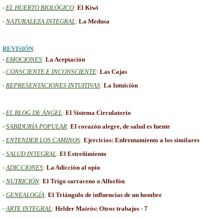
-
EL HUERTO BIOLÓGICO
:
El Kiwi
-
NATURALEZA INTEGRAL
:
La Medusa
REVISIÓN
:
-
EMOCIONES
:
La Aceptación
-
CONSCIENTE E INCONSCIENTE
:
Las Cajas
-
REPRESENTACIONES INTUITIVAS
:
La Intuición
-
EL BLOG DE ÁNGEL
:
El Sistema Circulatorio
-
SABIDURÍA POPULAR
:
El corazón alegre, de salud es fuente
-
ENTENDER LOS CAMINOS
:
Ejercicios: Enfrentamiento a los similares
-
SALUD INTEGRAL
:
El Estreñimiento
-
A
DICCIONES
:
La Adicción al opio
-
NUTRICIÓN
:
El Trigo sarraceno o Alforfón
-
GENEALOGÍA
:
El Triángulo de influencias de un hombre
-
ARTE INTEGRAL
:
Helder Mairós: Otros trabajos - 7