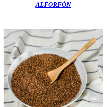
ALFORF
Ó
N