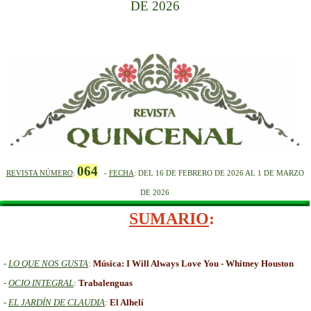
DE 2026
064
REVISTA NÚMERO
:
-
FECHA
: DEL 16
DE FEBRERO
DE
2026 AL 1 DE MARZO
DE 2026
SUMARIO
:
-
LO QUE NOS GUSTA
:
Música: I Will Always Love You - Whitney Houston
-
OCIO INTEGRAL
:
Trabalenguas
-
EL JARDÍN DE CLAUDIA
:
El Alhelí