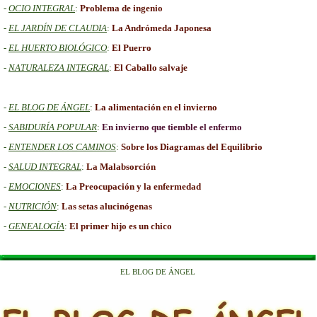
-
OCIO INTEGRAL
:
Problema de ingenio
-
EL JARDÍN DE CLAUDIA
:
La Andrómeda Japonesa
-
EL HUERTO BIOLÓGICO
:
El Puerro
-
NATURALEZA INTEGRAL
:
El Caballo salvaje
-
EL BLOG DE ÁNGEL
:
La alimentación en el invierno
-
SABIDURÍA POPULAR
:
En invierno que tiemble el enfermo
-
ENTENDER LOS CAMINOS
:
Sobre los Diagramas del Equilibrio
-
SALUD INTEGRAL
:
La Malabsorción
-
EMOCIONES
:
La Preocupación y la enfermedad
-
NUTRICIÓN
:
Las setas alucinógenas
-
GENEALOGÍA
:
El primer hijo es un chico
EL BLOG DE ÁNGEL