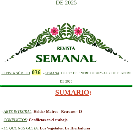
DE 2025
036
REVISTA NÚMERO
:
-
SEMANA
: DEL 27 DE ENERO DE
2025 AL 2 DE FEBRERO
DE 2025
SUMARIO
:
-
ARTE INTEGRAL
:
Helder Mairos= Retratos - 13
-
CONFLICTOS
:
Conflictos en el trabajo
-
LO QUE NOS GUSTA
:
Los Vegetales: La Hierbaluisa