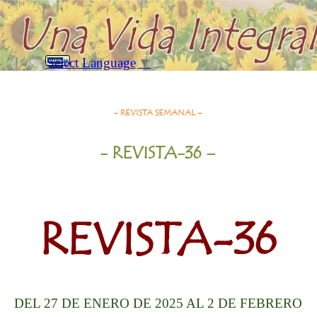
Vaya al Contenido
Saltar menú
Select Language
▼
Buscar
Revista-36= 27/1/25 al 2/2/25
- REVISTA SEMANAL –
- REVISTA-36 –
REVISTA-36
DEL 27 DE ENERO DE 2025 AL 2 DE FEBRERO