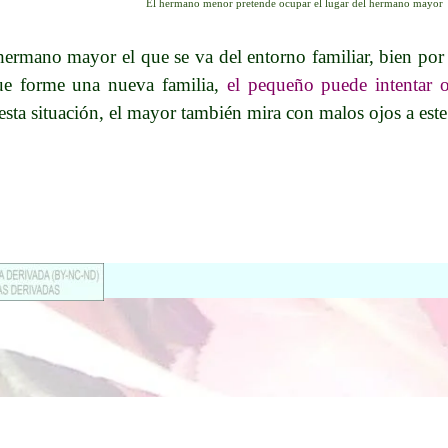
El hermano menor pretende ocupar el lugar del hermano mayor
l hermano mayor el que se va del entorno familiar, bien po
ue forme una nueva familia,
el pequeño puede intentar o
esta situación, el mayor también mira con malos ojos a est