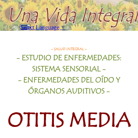
Vaya al Contenido
Saltar menú
Select Language
▼
Buscar
Otitis Media Aguda
- SALUD INTEGRAL –
- ESTUDIO DE ENFERMEDADES:
SISTEMA SENSORIAL -
- ENFERMEDADES DEL OÍDO Y
ÓRGANOS AUDITIVOS -
OTITIS MEDIA