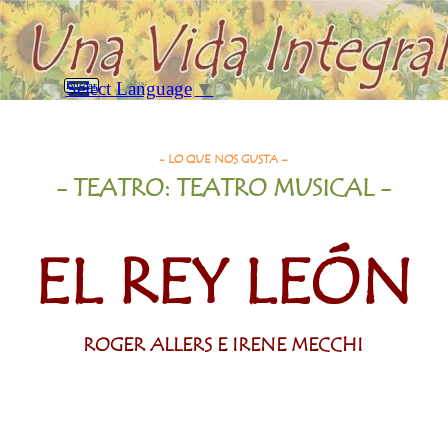
Vaya al Contenido
Saltar menú
Select Language
▼
Buscar
El Rey León
- LO QUE NOS GUSTA –
- TEATRO: TEATRO MUSICAL
-
EL REY
LEÓN
ROGER ALLERS E IRENE MECCHI