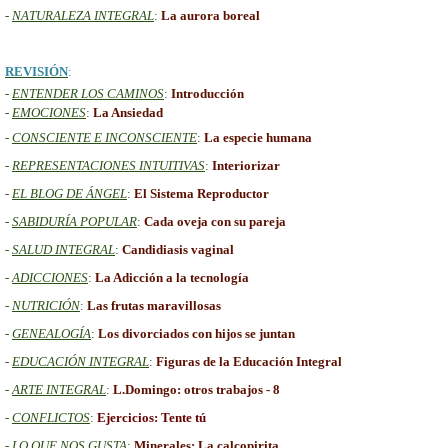
-
NATURALEZA INTEGRAL
:
La aurora boreal
REVISIÓN
:
-
ENTENDER LOS CAMINOS
:
Introducción
-
EMOCIONES
:
La Ansiedad
-
CONSCIENTE E INCONSCIENTE
:
La especie humana
-
REPRESENTACIONES INTUITIVAS
:
Interiorizar
-
EL BLOG DE ÁNGEL
:
El Sistema Reproductor
-
SABIDURÍA POPULAR
:
Cada oveja con su pareja
-
SALUD INTEGRAL
:
Candidiasis vaginal
-
A
DICCIONES
:
La Adicción a la tecnología
-
NUTRICIÓN
:
Las frutas maravillosas
-
GENEALOGÍA
:
Los divorciados con hijos se juntan
-
EDUCACIÓN INTEGRAL
:
Figuras de la Educación Integral
-
ARTE INTEGRAL
:
L.Domingo: otros trabajos - 8
-
CONFLICTOS
:
Ejercicios: Tente tú
-
LO QUE NOS GUSTA
:
Minerales: La calcopirita