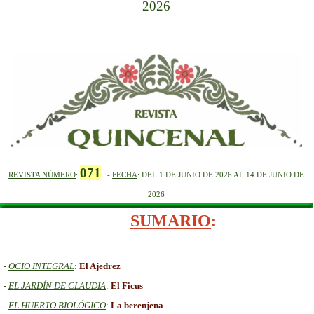
2026
071
REVISTA NÚMERO
:
-
FECHA
: DEL 1
DE
JUNIO
DE
2026 AL 14 DE
JUNIO
DE
2026
SUMARIO
:
-
OCIO INTEGRAL
:
El Ajedrez
-
EL JARDÍN DE CLAUDIA
:
El Ficus
-
EL HUERTO BIOLÓGICO
:
La berenjena