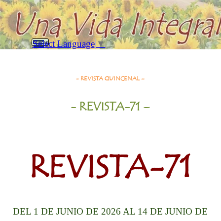
Vaya al Contenido
Saltar menú
Select Language
▼
Buscar
Revista-71= 1/6/26 al 14/6/26
- REVISTA QUINCENAL –
- REVISTA-71
–
REVISTA-71
DEL 1
DE JUNIO
DE 2026 AL 14 DE
JUNIO
DE