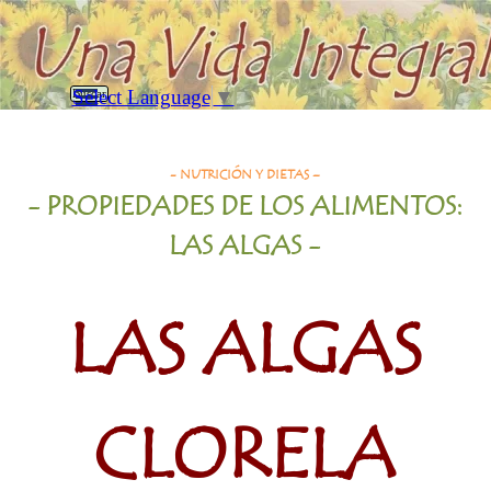
Vaya al Contenido
Saltar menú
Select Language
▼
Buscar
Las Algas Clorela
- NUTRICIÓN Y
DIETAS
–
-
PROPIEDADES DE LOS ALIMENTOS:
LAS ALGAS
-
LAS ALGAS
CLORELA