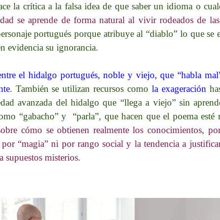
ace la crítica a la falsa idea de que saber un idioma o cu
idad se aprende de forma natural al vivir rodeados de l
l personaje portugués porque atribuye al “diablo” lo que se
n evidencia su ignorancia.​
ntre el hidalgo portugués, noble y viejo, que “habla mal
nte
.​ También se utilizan recursos como
la exageración
ha
edad avanzada del hidalgo que “llega a viejo” sin aprend
como “gabacho” y “parla”, que hacen que el poema esté m
r sobre cómo se obtienen realmente los conocimientos, po
 por “magia” ni por rango social y la tendencia a justific
 a supuestos misterios
.​