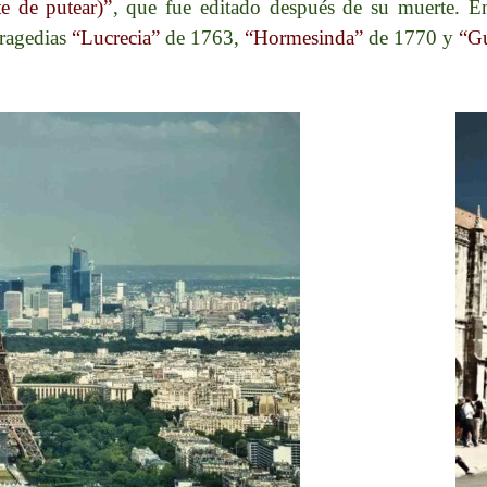
te de putear)”
, que fue editado después de su muerte. ​E
tragedias
“Lucrecia”
de 1763,
“Hormesinda”
de 1770 y
“G