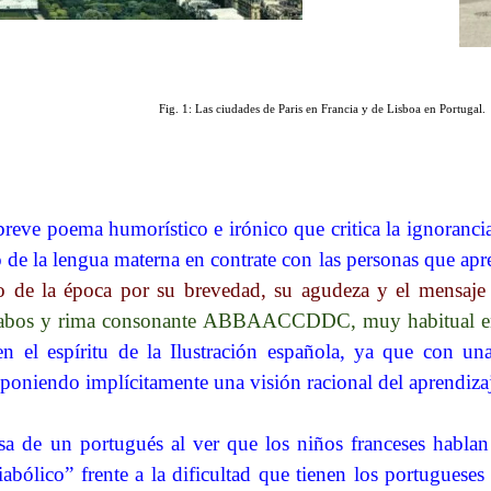
Fig. 1: Las ciudades de Paris en Francia y de Lisboa en Portugal.
breve poema humorístico e irónico que critica la ignorancia
so de la lengua materna en contrate con las personas que a
rado de la época por su brevedad, su agudeza y el mensaje
ílabos y rima consonante ABBAACCDDC, muy habitual en l
en el espíritu de la Ilustración española, ya que con un
poniendo implícitamente una visión racional del aprendizaj
a de un portugués al ver que los niños franceses hablan e
iabólico” frente a la dificultad que tienen los portuguese