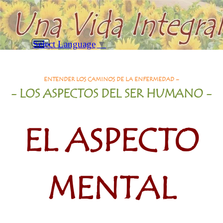
Vaya al Contenido
Saltar menú
Select Language
▼
Buscar
El Aspecto Mental
ENTENDER LOS CAMINOS DE LA ENFERMEDAD –
- LOS ASPECTOS DEL SER HUMANO -
EL ASPECTO
MENTAL