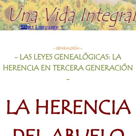
Vaya al Contenido
Saltar menú
Select Language
▼
Buscar
La Herencia del Abuelo Materno
- GENEALOGÍA –
- LAS LEYES GENEALÓGICAS: LA
HERENCIA EN TERCERA GENERACIÓN
-
LA HERENCIA