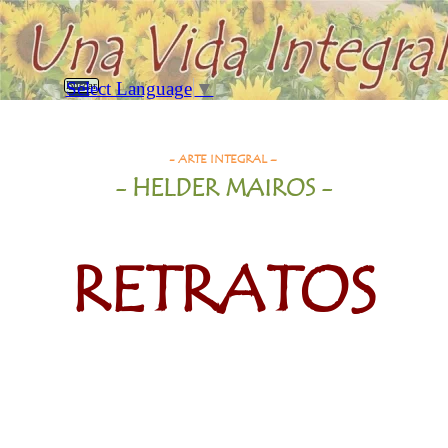
Vaya al Contenido
Saltar menú
Select Language
▼
Buscar
Retratos
- ARTE INTEGRAL –
- HELDER MAIROS -
RETRATOS