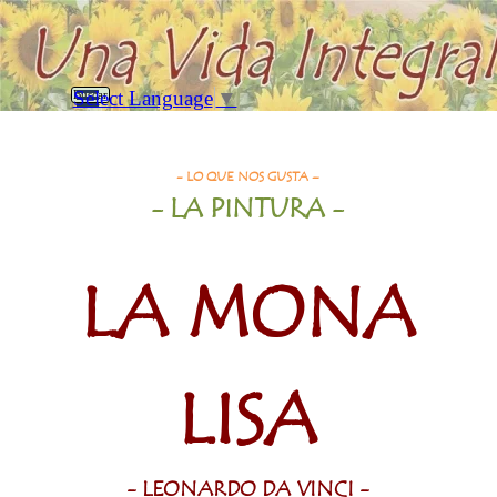
Vaya al Contenido
Saltar menú
Select Language
▼
Buscar
La Mona Lisa - Leonardo Da Vinci
- LO QUE NOS GUSTA –
- LA PINTURA
-
LA MONA
LISA
- LEONARDO DA VINCI -