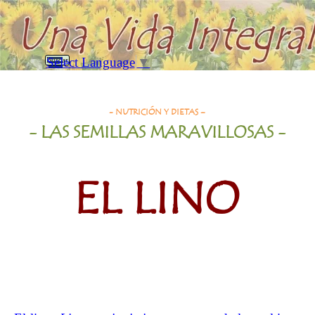
Vaya al Contenido
Saltar menú
Select Language
▼
Buscar
El Lino
- NUTRICIÓN Y
DIETAS
–
- LAS SEMILLAS MARAVILLOSAS
-
EL LINO