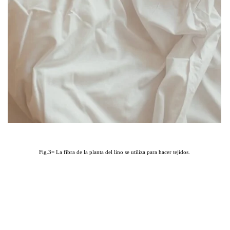
Fig.3= La fibra de la planta del lino se utiliza para hacer tejidos.