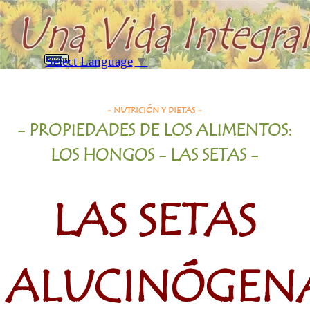
Vaya al Contenido
Saltar menú
Select Language
▼
Buscar
Las Setas Alucinogenas
- NUTRICIÓN Y
DIETAS
–
-
PROPIEDADES DE LOS ALIMENTOS:
LOS HONGOS - LAS SETAS
-
LAS SETAS
ALUCINÓGEN