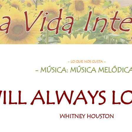
y Houston
- LO QUE NOS GUSTA –
- MÚSICA: MÚSICA MELÓDIC
WILL ALWAYS L
WHITNEY HOUSTON