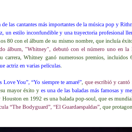
e las cantantes más importantes de la música pop y Rithm&
, un estilo inconfundible y una trayectoria profesional lle
 años 80 con el álbum de su mismo nombre, que incluía éx
o álbum, "Whitney", debutó con el número uno en la li
 su carrera, Whitney ganó numerosos premios, incluido
e actriz en varias películas
.
s Love You”, “Yo siempre te amaré”
,
que escribió y cantó
 su mayor éxito y
es una de las baladas más famosas y mej
y Houston en 1992 es una balada pop‑soul, que es mundia
lícula “The Bodyguard”, “El Guardaespaldas”
, que protagon