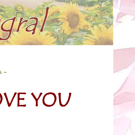
A
-
OVE YOU