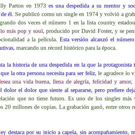
olly Parton en 1973
es una despedida a su mentor y soc
 de él
.​ Se publicó como un single en 1974 y volvió a grab
rando dos veces el número 1 en la lista country estadou
glo más pop y soul
, producido por David Foster, y se pe
ionalidad a la película.
Esta versión alcanzó el número
utivas
, marcando un récord histórico para la época.
nta la historia de una despedida en la que la protagonista
que la otra persona necesita para ser feliz
, le agradece lo 
desea una vida buena, llena de alegría, felicidad y amor, i
l dolor el dolor que siente al separarse, pero prefiere deja
relación que no tiene futuro. Es uno de los singles más 
os 20 millones de copias. La grabación ganó, entre otros
ney destaca por su inicio a capela, sin acompañamiento, 