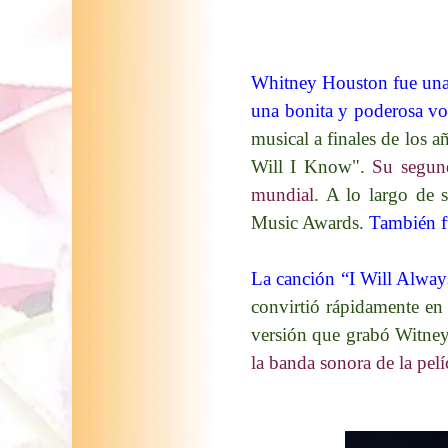
Whitney Houston fue una d
una bonita y poderosa voz
musical a finales de los
Will I Know".
Su segund
mundial
. A lo largo de
Music Awards.
También fu
La canción “I Will Alway
convirtió rápidamente en
versión que grabó Witne
la banda sonora de la pe