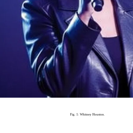
Fig. 1:
Whitney Houston
.