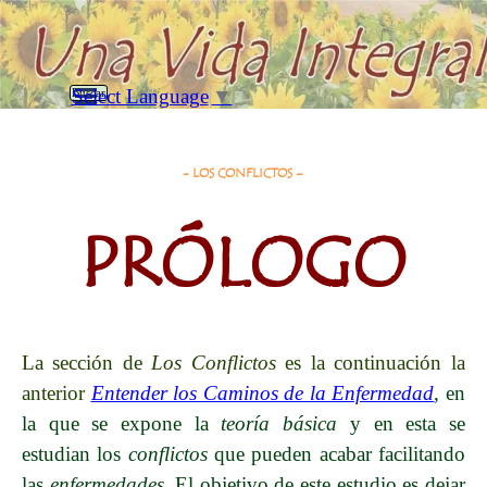
Vaya al Contenido
Saltar menú
Select Language
▼
Buscar
Prólogo
- LOS CONFLICTOS –
PRÓLOGO
La sección de
Los Conflictos
es la continuación la
anterior
Entender los Caminos de la Enfermedad
, en
la que se expone la
teoría
bás
ica
y en esta
se
estudian los
conflictos
que pueden acabar facilitando
las
enfermedades
. El objetivo de este estudio es dejar