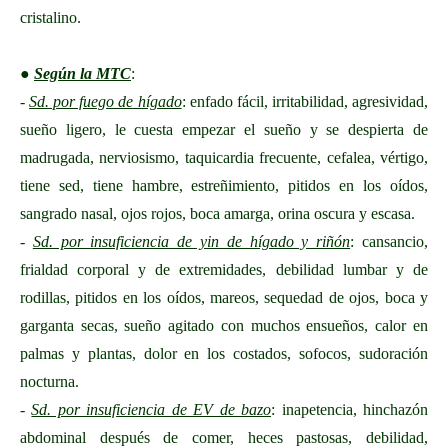
cristalino.
●
Según la MTC
:
-
Sd. por fuego de hígado
: enfado fácil, irritabilidad, agresividad,
sueño ligero, le cuesta empezar el sueño y se despierta de
madrugada, nerviosismo, taquicardia frecuente, cefalea, vértigo,
tiene sed, tiene hambre, estreñimiento, pitidos en los oídos,
sangrado nasal, ojos rojos, boca amarga, orina oscura y escasa.
-
Sd. por insuficiencia de yin de hígado y riñón
: cansancio,
frialdad corporal y de extremidades, debilidad lumbar y de
rodillas, pitidos en los oídos, mareos, sequedad de ojos, boca y
garganta secas, sueño agitado con muchos ensueños, calor en
palmas y plantas, dolor en los costados, sofocos, sudoración
nocturna.
-
Sd. por insuficiencia de EV de bazo
: inapetencia, hinchazón
abdominal después de comer, heces pastosas, debilidad,