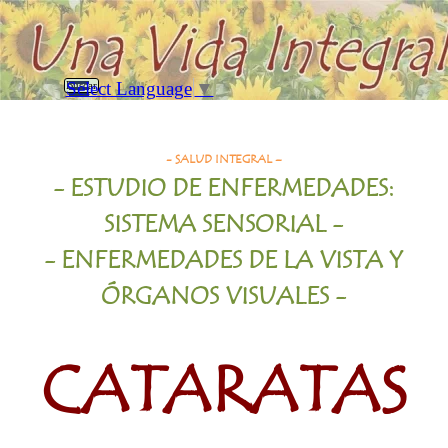
Vaya al Contenido
Saltar menú
Select Language
▼
Buscar
Cataratas
- SALUD INTEGRAL –
- ESTUDIO DE ENFERMEDADES:
SISTEMA SENSORIAL -
- ENFERMEDADES DE LA VISTA Y
ÓRGANOS VISUALES -
CATARATAS