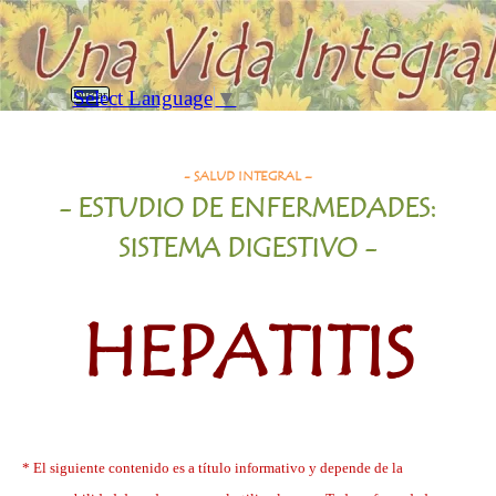
Vaya al Contenido
Saltar menú
Select Language
▼
Buscar
Hepatitis
- SALUD INTEGRAL –
- ESTUDIO DE ENFERMEDADES:
SISTEMA DIGESTIVO -
HEPATITIS
* El siguiente contenido es a título informativo y depende de la