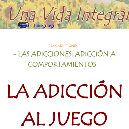
Vaya al Contenido
Saltar menú
Select Language
▼
Buscar
Adicción al Juego
- LAS ADICCIONES –
- LAS ADICCIONES: ADICCIÓN A
COMPORTAMIENTOS
-
LA ADICCIÓN
AL JUEGO