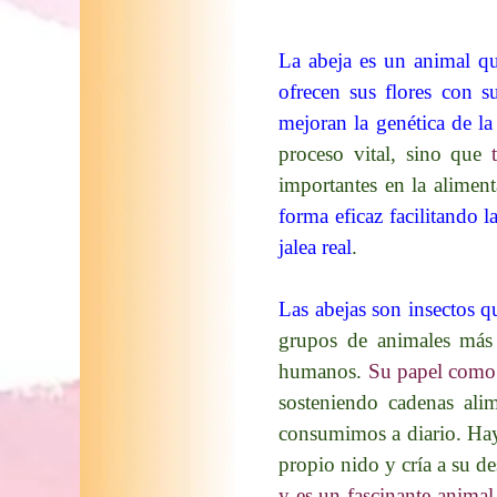
La abeja es un animal qu
ofrecen sus flores con s
mejoran la genética de la
proceso vital, sino que
importantes en la alimen
forma eficaz facilitando 
jalea real
.
Las abejas son insectos q
grupos de animales más d
humanos.
Su papel como 
sosteniendo cadenas alim
consumimos a diario. Hay
propio nido y cría a su d
y es un fascinante animal