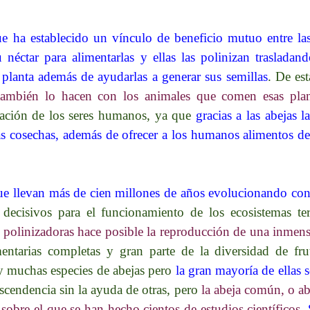
e ha establecido un vínculo de beneficio mutuo entre las 
u néctar para alimentarlas y ellas las polinizan traslada
 planta además de ayudarlas a generar sus semillas
. De es
también lo hacen con los animales que comen esas plan
tación de los seres humanos, ya que
gracias a las abejas 
las cosechas, además de ofrecer a los humanos alimentos de
ue llevan más de cien millones de años evolucionando con 
ecisivos para el funcionamiento de los ecosistemas terr
polinizadoras hace posible la reproducción de una inmensa 
entarias completas y gran parte de la diversidad de frut
 muchas especies de abejas pero
la gran mayoría de ellas s
escendencia sin la ayuda de otras, pero
la abeja común, o ab
 sobre el que se han hecho cientos de estudios científicos
.