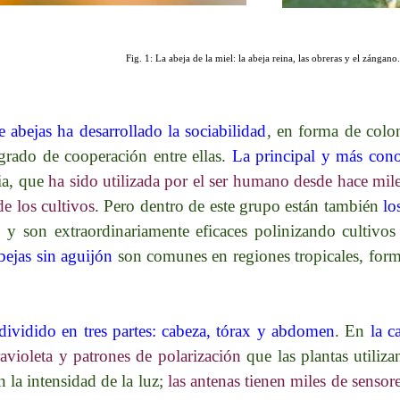
Fig. 1: La abeja de la miel: la abeja reina, las obreras y el zángano.
abejas ha desarrollado la sociabilidad
, en forma de colo
 grado de cooperación entre ellas.
La principal y más cono
cia, que
ha sido utilizada por el ser humano desde hace mil
e los cultivos
. Pero dentro de este grupo están también
lo
 y son extraordinariamente eficaces polinizando cultivos
bejas sin aguijón
son comunes en regiones tropicales, for
 dividido en tres partes: cabeza, tórax y abdomen
. En
la c
ravioleta y patrones de polarización
que las plantas utiliza
 la intensidad de la luz;
las antenas tienen miles de sensor