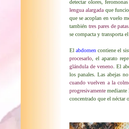
detectar olores, feromonas
lengua alargada
que funcion
que se acoplan en vuelo me
también
tres pares de patas
se compacta y transporta el
El
abdomen
contiene el si
procesarlo
, el aparato re
glándula de veneno
. El a
los panales. Las abejas n
cuando vuelven a la colme
progresivamente
mediante l
concentrado que el néctar o