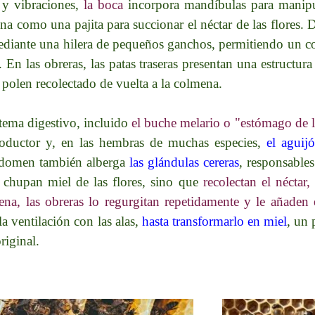
 y vibraciones,
la boca
incorpora mandíbulas para manipu
a como una pajita para succionar el néctar de las flores. 
diante una hilera de pequeños ganchos, permitiendo un con
. En las obreras, las patas traseras presentan una estructura
 polen recolectado de vuelta a la colmena.
stema digestivo, incluido
el buche melario o "estómago de la
productor y, en las hembras de muchas especies,
el aguij
bdomen también alberga
las glándulas cereras
, responsables
o chupan miel de las flores, sino que
recolectan el nécta
na, las obreras lo regurgitan repetidamente y le añaden 
a ventilación con las alas,
hasta transformarlo en miel
, un
riginal.